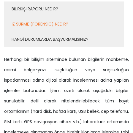
BİLİRKİŞİ RAPORU NEDİR?
İZ SÜRME (FORENSIC) NEDİR?
HANGİ DURUMLARDA BAŞVURMALISINIZ?
Herhangi bir bilişim siteminde bulunan bilgilerin mahkeme,
resmî belge-yazı, suçluluğun veya suçsuzluğun
ispatlanması adına dijital olarak incelenmesi adına yapılan
işlemler bütünüdür. İşlem özeti olarak aşağıdaki bilgiler
sunulabilir; delil olarak nitelendirilebilecek tüm kayıt
ortamlarının (hard disk, hafıza kartı, USB bellek, cep telefonu,
SIM kartı, GPS navigasyon cihazı v.b.) laboratuar ortamında
incelemeye alınmadan önce birebir klonlama işlemine tabi