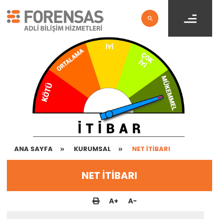
ANA SAYFA
KURUMSAL
NET İTİBARI
NET İTİBARI
A
+
A
-