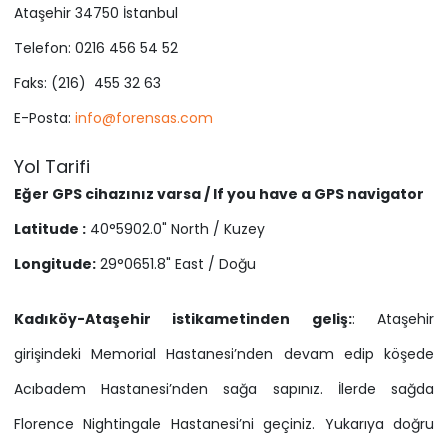
Ataşehir 34750 İstanbul
Telefon: 0216 456 54 52
Faks: (216) 455 32 63
E-Posta:
info@forensas.com
Yol Tarifi
Eğer GPS cihazınız varsa / If you have a GPS navigator
Latitude :
40°5902.0" North / Kuzey
Longitude:
29°0651.8" East / Doğu
Kadıköy-Ataşehir istikametinden geliş:
: Ataşehir
girişindeki Memorial Hastanesi’nden devam edip köşede
Acıbadem Hastanesi’nden sağa sapınız. İlerde sağda
Florence Nightingale Hastanesi’ni geçiniz. Yukarıya doğru