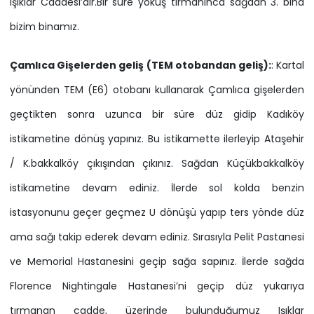
Işıklar Caddesi’dir.Bir süre yokuş tırmanınca sağdan 3. bina
bizim binamız.
Çamlıca Gişelerden geliş (TEM otobandan geliş):
: Kartal
yönünden TEM (E6) otobanı kullanarak Çamlıca gişelerden
geçtikten sonra uzunca bir süre düz gidip Kadıköy
istikametine dönüş yapınız. Bu istikamette ilerleyip Ataşehir
/ K.bakkalköy çıkışından çıkınız. Sağdan Küçükbakkalköy
istikametine devam ediniz. İlerde sol kolda benzin
istasyonunu geçer geçmez U dönüşü yapıp ters yönde düz
ama sağı takip ederek devam ediniz. Sırasıyla Pelit Pastanesi
ve Memorial Hastanesini geçip sağa sapınız. İlerde sağda
Florence Nightingale Hastanesi’ni geçip düz yukarıya
tırmanan cadde, üzerinde bulunduğumuz Işıklar