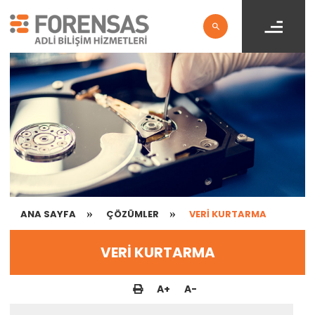
ANA SAYFA
ÇÖZÜMLER
VERİ KURTARMA
VERİ KURTARMA
A
+
A
-